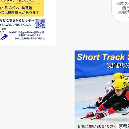
日本ス
西
大会
（