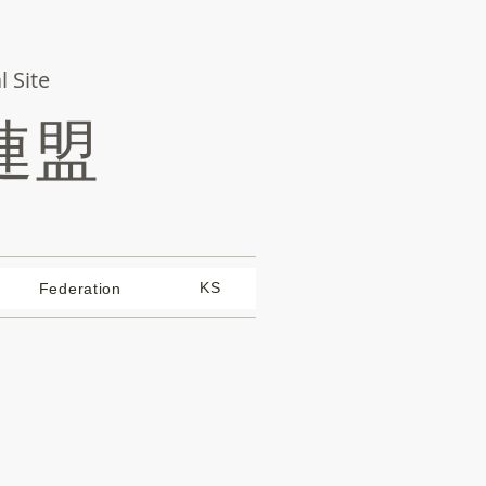
l Site
連盟
KS
Federation