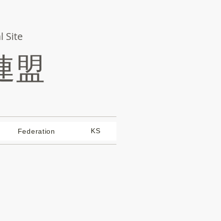
l Site
連盟
KS
Federation